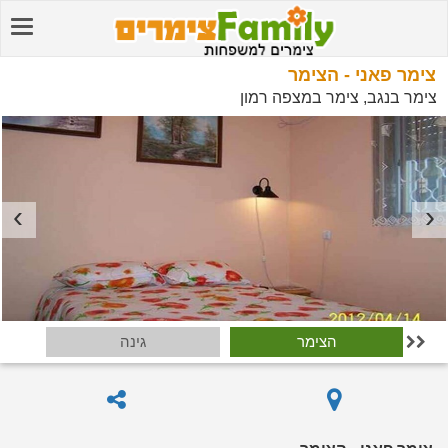
צימר פאני - הצימר
צימר בנגב, צימר במצפה רמון
הצימר
גינה
