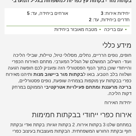
בקתות מור - בקתות עץ כפריות למשפחות בגליל המערבי
יחידות אירוח:
3
אורחים ביחידה, עד:
5
חדרים ביחידות, עד:
2
•
עם בריכה
•
מטבח מאובזר ביחידות
מידע כללי
חופים, נופים הרריים, נחלים, מסלולי טיול, טיילות, שבילי הליכה
ועוד- השילוב המושלם של הגליל המערבי. מתחם האירוח הכפרי
והייחודי שוכן בתוך הנוף הפסטורלי הזה ומעניק לכם חופשה רגועה
ושלווה בלב הטבע. בואו ל
בקתות מור ביישוב מנות
ותיהנו מאירוח
כפרי בבקתות עץ מוקפות בצמחיה שופעת, נופים פסטורליים,
בריכה מרעננת ומתחם פעילויות אטרקטיבי
הממוקם במרחק
דקות הליכה.
יחידות האירוח
אירוח כפרי ייחודי בבקתות חמימות
במתחם שלנו 3 בקתות אירוח. 2 בקתות זוגיות: בקתת ואדי ובקתת
חוף ובקתת החורש המשפחתית. הבקתות מעוצבות בעיצוב כפרי