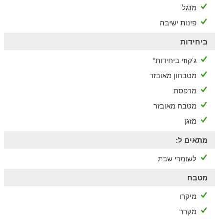
מיני גולף, פינות יצירה לילדים, באולינג שטח, סדנאות ואירועים
מנגל
בהתאמה אישית.
פינות ישיבה
הסביבה
ביחידות
מבחר מסלולי טיול באזור כמו מבצר מונפורט, נחל כזיב, יער גורן, גן
לאומי אכזיב, שמורת נחל בצת, ועוד. הבליינים שביניכם יהנו ממגוון
ג'קוזי ביחידות*
מרכזי קניות ובילוי בעיר נהריה שנמצאת במרחק קצר.
מטבחון מאובזר
מרפסת
מטבח מאובזר
מזגן
מתאים ל:
לשומרי שבת
מטבח
מיקרו
מקרר