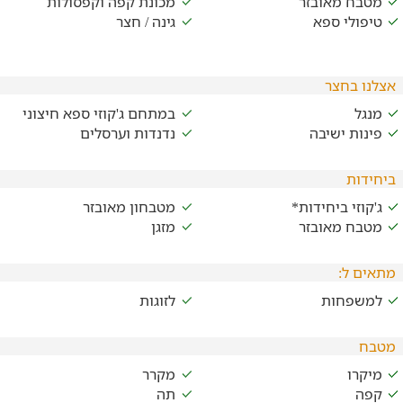
מטבח מאובזר
מכונת קפה וקפסולות
טיפולי ספא
גינה / חצר
אצלנו בחצר
מנגל
במתחם ג'קוזי ספא חיצוני
פינות ישיבה
נדנדות וערסלים
ביחידות
ג'קוזי ביחידות*
מטבחון מאובזר
מטבח מאובזר
מזגן
מתאים ל:
למשפחות
לזוגות
מטבח
מיקרו
מקרר
קפה
תה