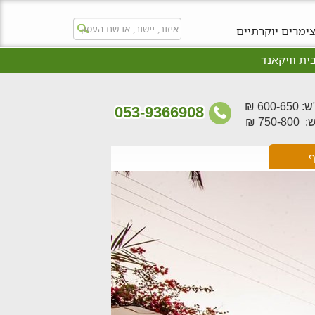
ימרים יוקרתיים
ית וויקאנד
600- ₪
053-9366908
750- ₪
ף