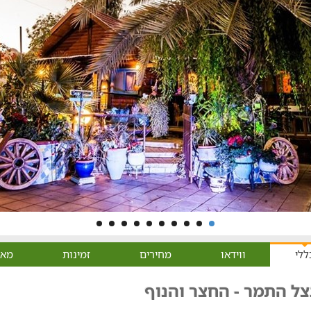
ללי
ווידאו
מחירים
זמינות
מאפ
צל התמר - החצר והנוף