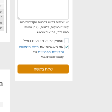
2
9
16
אנו יכולים לדאוג להכנות מקדימות כמו
23
קישוט המקום, בלונים, עוגה, טיפולי
30
ספא וכד' , בתיאום מראש.
מעוניין לקבל מבצעים במייל
אני מאשר/ת את
תנאי השימוש
ומדיניות הפרטיות
של
WeekendFamily
שלח בקשה
בצ