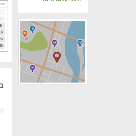
יום
2
9
16
23
30
בא