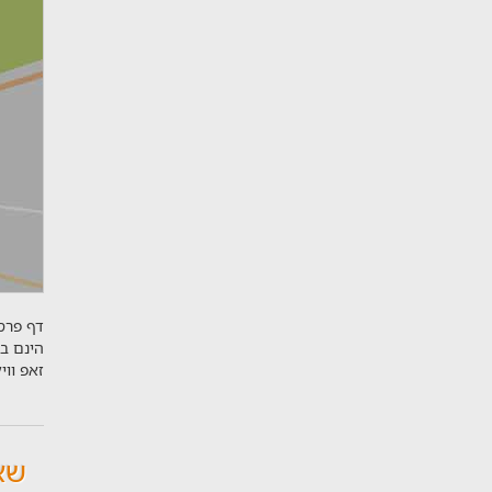
דף פרסו
הינם ב
זאפ וו
שא