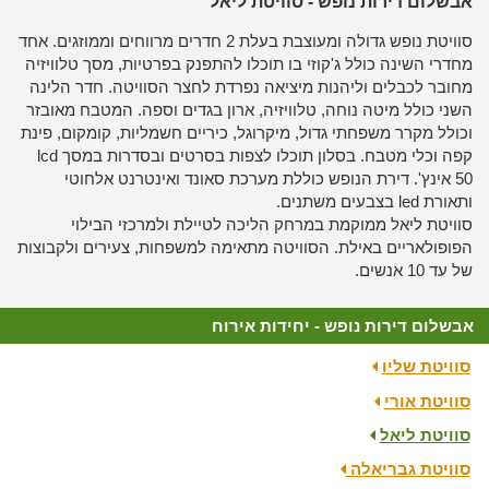
אבשלום דירות נופש - סוויטת ליאל
סוויטת נופש גדולה ומעוצבת בעלת 2 חדרים מרווחים וממוזגים. אחד
מחדרי השינה כולל ג'קוזי בו תוכלו להתפנק בפרטיות, מסך טלוויזיה
מחובר לכבלים וליהנות מיציאה נפרדת לחצר הסוויטה. חדר הלינה
השני כולל מיטה נוחה, טלוויזיה, ארון בגדים וספה. המטבח מאובזר
וכולל מקרר משפחתי גדול, מיקרוגל, כיריים חשמליות, קומקום, פינת
קפה וכלי מטבח. בסלון תוכלו לצפות בסרטים ובסדרות במסך lcd
50 אינץ'. דירת הנופש כוללת מערכת סאונד ואינטרנט אלחוטי
ותאורת led בצבעים משתנים.
סוויטת ליאל ממוקמת במרחק הליכה לטיילת ולמרכזי הבילוי
הפופולאריים באילת. הסוויטה מתאימה למשפחות, צעירים ולקבוצות
של עד 10 אנשים.
אבשלום דירות נופש - יחידות אירוח
סוויטת שליו
סוויטת אורי
סוויטת ליאל
סוויטת גבריאלה