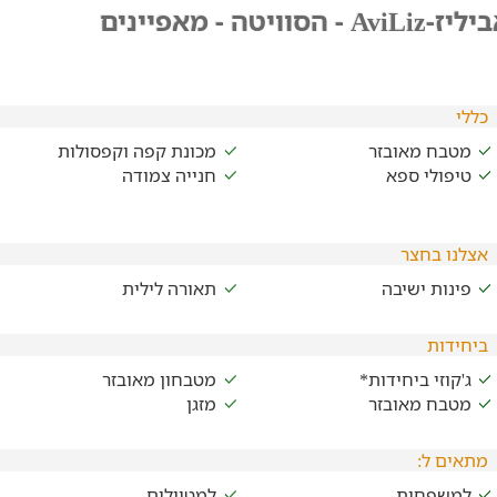
-AviLiz - הסוויטה - מאפיינים
כללי
מטבח מאובזר
מכונת קפה וקפסולות
טיפולי ספא
חנייה צמודה
אצלנו בחצר
פינות ישיבה
תאורה לילית
ביחידות
ג'קוזי ביחידות*
מטבחון מאובזר
מטבח מאובזר
מזגן
מתאים ל:
למשפחות
למטיילים