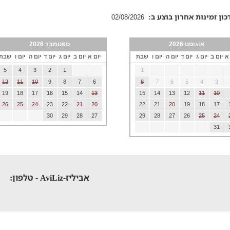
כון זמינות אחרון בוצע ב:
02/08/2026
אוגוסט 2026
ספטמבר 2026
 א
יום ב
יום ג
יום ד
יום ה
יום ו
שבת
יום א
יום ב
יום ג
יום ד
יום ה
יום ו
שבת
5
4
3
2
1
1
12
11
10
9
8
7
6
8
7
6
5
4
3
19
18
17
16
15
14
13
15
14
13
12
11
10
26
25
24
23
22
21
20
22
21
20
19
18
17
30
29
28
27
29
28
27
26
25
24
31
אביליז-AviLiz - טלפון: