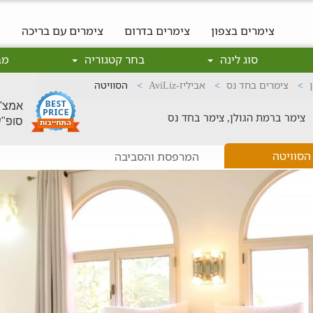
צימרים בצפון
צימרים בדרום
צימרים עם בריכה
צ
סוג לינה
בחר קטגוריה
מב
צימרים בחד נס
אביליז-AviLiz
הסוויטה
אמצ"ש: 700
צימר ברמת הגולן, צימר בחד נס
סופ"ש: 750
הסוויטה
המרפסת והסביבה