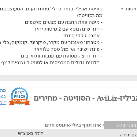
יטות
סוויטת אביליז בנויה כחלל פתוח ונעים, המעוצב בגו
מה בסוויטה?
- מיטה זוגית רחבה עם מצעים מלטפים
- חדר שינה נוסף עם 2 מיטות יחיד
- אמבט ג'קוזי פינתי
- מטבחון מאובזר עם מקרר, מיקרוגל, קומקום, כלי 
- פינת ישיבה אל מול מסך טלוויזיה
- חדר רחצה מטופח עם מגבות ותחליבים
- חלונות גדולים המכניסים או לסוויטה וצופים לנוף
מתח
-AviLiz - הסוויטה - מחירים
במח
* ל
ונה רגילה
אינו תקף ביולי-אוגוסט חגים
לילה באמצ"ש
ם יחידה