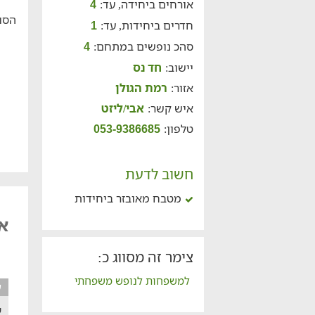
אורחים ביחידה, עד:
4
הסוו
חדרים ביחידות, עד:
1
סהכ נופשים במתחם:
4
יישוב:
חד נס
אזור:
רמת הגולן
איש קשר:
אבי/ליזט
טלפון:
053-9386685
חשוב לדעת
מטבח מאובזר ביחידות
אביליז
צימר זה מסווג כ:
למשפחות לנופש משפחתי
ע
ש