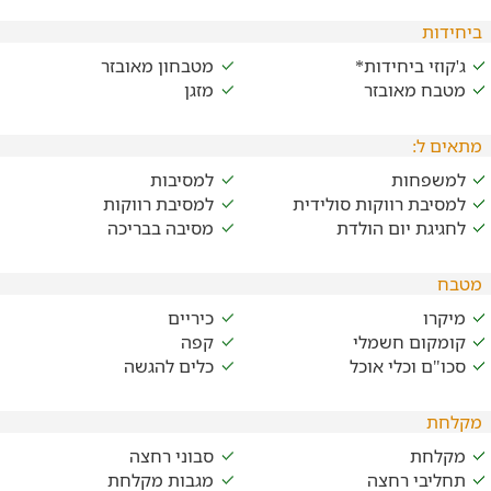
ביחידות
ג'קוזי ביחידות*
מטבחון מאובזר
מטבח מאובזר
מזגן
מתאים ל:
למשפחות
למסיבות
למסיבת רווקות סולידית
למסיבת רווקות
לחגיגת יום הולדת
מסיבה בבריכה
מטבח
מיקרו
כיריים
קומקום חשמלי
קפה
סכו"ם וכלי אוכל
כלים להגשה
מקלחת
מקלחת
סבוני רחצה
תחליבי רחצה
מגבות מקלחת