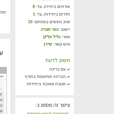
אורחים ביחידה, עד:
8
מתח
חדרים ביחידות, עד:
1
סהכ נופשים במתחם:
10
יישוב:
כפר חנניה
אזור:
גליל עליון
איש קשר:
שירן
על
חשוב לדעת
עם בריכה
הבריכה מחוממת בחורף
יום
מטבח מאובזר ביחידות
2
9
16
צימר זה מסווג כ:
23
30
למשפחות לנופש משפחתי