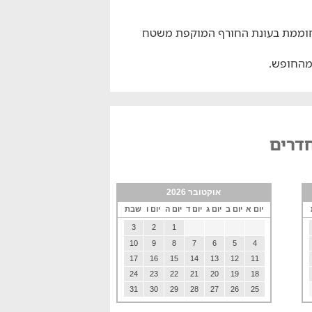
מחוממת בעונת החורף המוקפת משטח
 מהחופש.
חדרים
אוקטובר 2026
יום א
יום ב
יום ג
יום ד
יום ה
יום ו
שבת
3
2
1
10
9
8
7
6
5
4
17
16
15
14
13
12
11
24
23
22
21
20
19
18
31
30
29
28
27
26
25