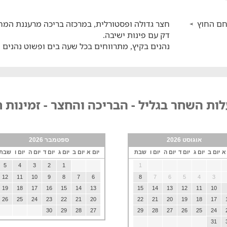
ם החוץ
חצר גדולה ופסטורלית, במרכזה בריכה מרעננת ה
דק עם פינות ישיבה.
נהנים בקיץ, מתרווחים בכל שעה בים ופשוט נהנים
ות השחר בגליל - הבריכה והחצר - זמינות 
אוגוסט 2026
ספטמבר 2026
 א
יום ב
יום ג
יום ד
יום ה
יום ו
שבת
יום א
יום ב
יום ג
יום ד
יום ה
יום ו
שבת
5
4
3
2
1
1
12
11
10
9
8
7
6
8
7
6
5
4
3
19
18
17
16
15
14
13
15
14
13
12
11
10
26
25
24
23
22
21
20
22
21
20
19
18
17
30
29
28
27
29
28
27
26
25
24
31