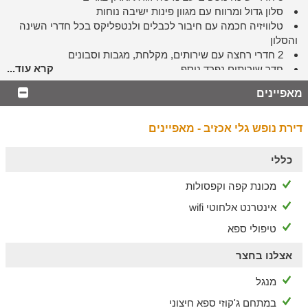
סלון גדול ומרווח עם מגוון פינות ישיבה נוחות
טלוויזיה חכמה עם חיבור לכבלים ולנטפליקס בכל חדרי השינה
והסלון
2 חדרי רחצה עם שירותים, מקלחת, מגבות וסבונים
קרא עוד...
חדר שירותים נפרד נוסף
מטבח מאובזר הכולל מכונת אספרסו וקפסולות, מקרר, כיריים,
מאפיינים
תנור, מיקרוגל, כלי מטבח ומדיח כלים
מתחם החוץ
דירת נופש גלי אכזיב - מאפיינים
חוויית נופש שלא תרצו לעזוב עם 2 מרפסות נוף המשקיפות
לים התיכון וכוללות:
כללי
ג'קוזי מפנק מדגם HotSpring
מכונת קפה וקפסולות
סאונה יבשה ל-6 אנשים
אינטרנט אלחוטי wifi
סלון חיצוני מעוצב למשפחו
מטבח חיצוני מאובזר עם עמדת מנגל גז ופינת בר משפחתית
טיפולי ספא
עוד במקום
אצלנו בחצר
בתיאום מראש ובתוספת תשלום ניתן להזמין עיסויים וטיפולי
מנגל
ספא.
המתחם מתאים גם לציבור הדתי ושומרי המסורת וכולל בית
במתחם ג'קוזי ספא חיצוני