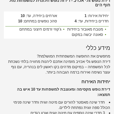
דירת נופש גלי אכזיב - דירות נופש חלומית למשפחות מול
חוף הים
יחידות אירוח:
1
אורחים ביחידה, עד:
10
חדרים ביחידות, עד:
4
סהכ נופשים במתחם:
10
•
מטבח מאובזר ביחידות
•
ג'קוזי זרמים חיצוני במתחם
•
סאונה יבשה במקום
מידע כללי
מחפשים את החופשה המשפחתית המושלמת?
דירת הנופש גלי אכזיב מזמינה אתכם ליהנות מחוויה בלתי נשכחת
לכל המשפחה – במיקום מדהים בקו ראשון לים בנהריה, עם נוף
עוצר נשימה ואירוח ברמה הגבוהה ביותר.
יחידות האירוח
דירת נופש מקסימה ומעוצבת למשפחות עד 10 איש בה
תמצאו:
חדר שינה מאסטר להורים עם מיטה זוגית וחדר שינה פנימי
הכולל ספה זוגית נפתחת לילדים.
3 חדרי שינה נוספים עם מיטה זוגית וארון בגדים