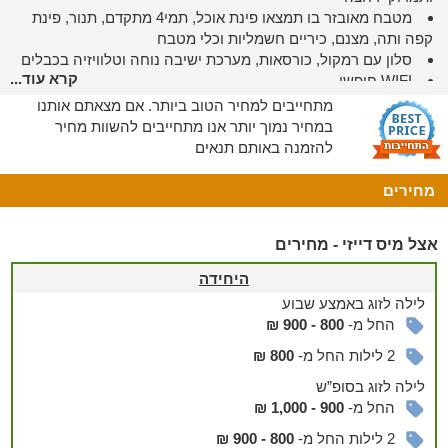
מטבח מאובזר בו תמצאו פינת אוכל, תמי4 מתקדם, תנור, פינת
קפה ותה, מצנם, כיריים חשמליות וכלי מטבח
סלון עם רמקול, כורסאות, מערכת ישיבה נוחה וטלוויזיה בכבלים
קרא עוד...
WIFI
חופשי
מתחייבים למחיר הטוב ביותר. אם מצאתם אותנו
מתחם החוץ
במחיר נמוך יותר אנו מתחייבים להשוות מחיר
מתחם החוץ של המקום מושקע ומטופח וכולל 2 חצרות
ירוקות
להזמנה באותם תנאים
ומלאות צמחייה עם פינת ישיבה נעימה בכל חצר.
מחירים
מתחם החוץ של המקום מחולק ל-2 על מנת לתת לכם חופשה בה
תוכלו גם להתבודד מדי פעם לצד פינות ישיבה, בריכה גדולה בעונה
עצים וצמחייה ירוקה ופורחת.
אצל מיס דייזי - מחירים
- השימוש בבריכה הינו עפ"י כללי האירוח וכפוף בשמירה על השקט.
היחידה
לילה
לזוג
באמצע שבוע
לשומרי מסורת
החל מ-
800 - 900 ₪
ב"אצל מיס דייזי" תמצאו מיחם, פלטת שבת, ובית כנסת במרחק
2 לילות החל מ-
800 ₪
הליכה קצרצר.
לילה
לזוג
בסופ”ש
הסביבה
החל מ-
900 - 1,000 ₪
מגוון אטרקציות מהנות לכל הגילאים
2 לילות החל מ-
800 - 900 ₪