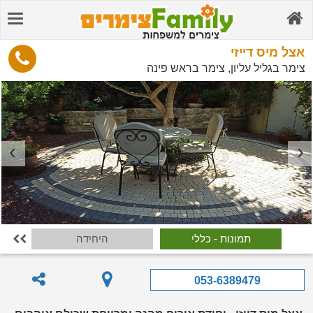
אצל מיס דייזי
צימר בגליל עליון, צימר בראש פינה
תמונות - כללי
היחידה

053-6389479