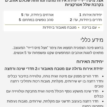
אצל מיס דייזי - יחידת אירוח מהנה ומרווחת שכולם אוהבים
בקרבת שלל אטרקציות
יחידות אירוח:
1
אורחים ביחידה, עד:
5
חדרים ביחידות, עד:
2
סהכ נופשים במתחם:
5
•
עם בריכה
•
מטבח מאובזר ביחידות
מידע כללי
בראש פינה הצפונית תמצאו את צימר "אצל מיס דייזי" המעוצב.
מתאים לזוגות אוהבים המחפשים שקט ומשפחות עד 5 אנשים.
יחידות האירוח
יחידת אירוח גדולה עם מטבח מאובזר ו-2 חדרי שינה ורחצה
חדר הורים מפנק עם מיטה זוגית נוחה, טלוויזיה בחיבור כבלים
וחדר רחצה בו יש שירותים, מקלחת, מגבות רכות ותחליבי רחצה
טובים
חדר שינה מושקע נוסף הכולל מיטה זוגית מחבקת וטלוויזיה עם
כבלים
חדר רחצה בעיצוב חדשני עם מקלחת, שירותים, מגבות נעימות
ותמרוקי רחצה