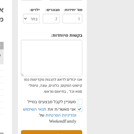
את
מס' יחידות:
מבוגרים:
ילדים:
מ
בקשות מיוחדות:
ע
ש
אנו יכולים לדאוג להכנות מקדימות כמו
קישוט המקום, בלונים, עוגה, טיפולי
ספא וכד' , בתיאום מראש.
מעוניין לקבל מבצעים במייל
אני מאשר/ת את
תנאי השימוש
ומדיניות הפרטיות
של
WeekendFamily