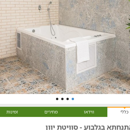
כללי
ווידאו
מחירים
זמינות
נחתא בגלבוע - סוויטת יוון