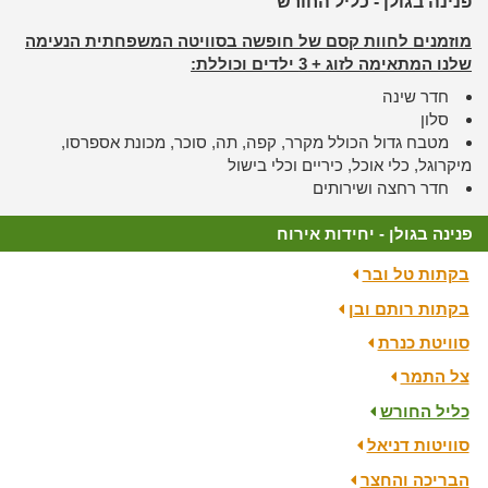
פנינה בגולן - כליל החורש
מוזמנים לחוות קסם של חופשה בסוויטה המשפחתית הנעימה
שלנו המתאימה לזוג + 3 ילדים וכוללת:
חדר שינה
סלון
מטבח גדול הכולל מקרר, קפה, תה, סוכר, מכונת אספרסו,
מיקרוגל, כלי אוכל, כיריים וכלי בישול
חדר רחצה ושירותים
פנינה בגולן - יחידות אירוח
בקתות טל ובר
בקתות רותם ובן
סוויטת כנרת
צל התמר
כליל החורש
סוויטות דניאל
הבריכה והחצר