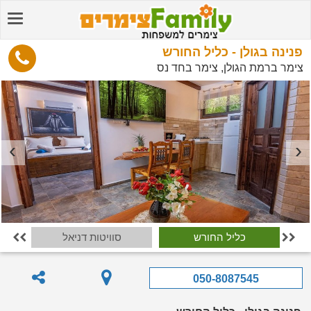
פנינה בגולן - כליל החורש
צימר ברמת הגולן, צימר בחד נס
כליל החורש
סוויטות דניאל


050-8087545