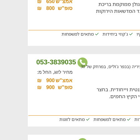
אמצ"ש
650
₪
ולן ממוקמת בריכת
סופ"ש
800
₪
ד המדשאות הירוקות
ו
ג'קוזי ביחידות
מתאים למשפחות
053-3839035
סוויטות זוגיות ומשפחתיות עם עם בריכה ליד ביריה (בכפר ג'וליס, במרחק של 30
מחיר לזוג, החל מ:
אמצ"ש
900
₪
סופ"ש
900
₪
טית וייחודית. בחצר
י הקיץ החמים.
דות
מתאים למשפחות
מתאים לזוגות