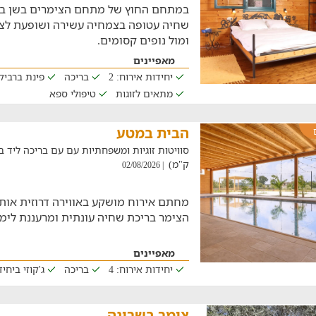
במתחם החוץ של מתחם הצימרים בשן בג
שחיה עטופה בצמחיה עשירה ושופעת לצ
ומול נופים קסומים.
מאפיינים
יחידות אירוח: 2
בריכה
פינת ברביקי
מתאים לזוגות
טיפולי ספא
הבית במטע
ק"מ)
| 02/08/2026
מחתם אירוח מושקע באווירה דרוזית אותנ
הצימר בריכת שחיה עונתית ומרעננת לימ
מאפיינים
יחידות אירוח: 4
בריכה
ג'קוזי ביחי
צימר בשרונה