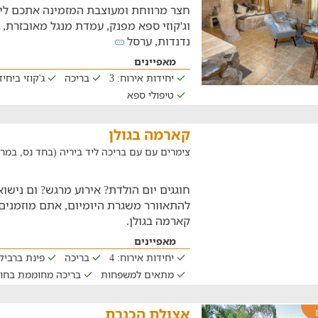
חצר מרווחת ומעוצבת המזמינה אתכם ליה
וג'קוזי ספא מפנק, עמדת מנגל מאובזרת, מ
נדנדות, ערסל
מאפיינים
יחידות אירוח: 3
בריכה
ג'קוזי ביחי
טיפולי ספא
קארמה בגולן
צימרים עם עם בריכה ליד ביריה (בחד נס, במרחק של .4
חוגגים יום הולדת? אירוע מרגש? ום נישו
להתאוורר משגרת היומיום, אתם מוזמנ
קארמה בגולן.
מאפיינים
יחידות אירוח: 4
בריכה
פינת ברביקי
מתאים למשפחות
בריכה מחוממת בחו
אצולת הכנרת